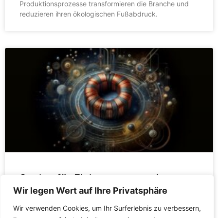
Produktionsprozesse transformieren die Branche und
reduzieren ihren ökologischen Fußabdruck.
Spulen für Elektromagnete in
medizinischen Geräten und
Wir legen Wert auf Ihre Privatsphäre
kritischen Anwendungen.
Wir verwenden Cookies, um Ihr Surferlebnis zu verbessern,